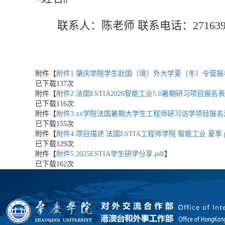
联系人：陈老师 联系电话：2716390 
附件【
附件1.肇庆学院学生赴国（境）外大学夏（冬）令营报名表
已下载
137
次
附件【
附件2.法国ESTIA2026智能工业5.0暑期研习项目报名表.
已下载
116
次
附件【
附件3.xx学院法国暑期大学生工程师研习访学项目报名汇总
已下载
155
次
附件【
附件4.项目描述 法国ESTIA工程师学院 智能工业 夏季.p
已下载
129
次
附件【
附件5.2025ESTIA学生研学分享.pdf
】
已下载
162
次