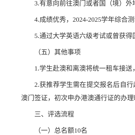
3.有意向前往澳门或者国（
境
）外
4
.
成绩优秀，
2024
-2025学
年综合测
5.通过大学英语六级考试或曾获
（五）其他事项
1
.
学生赴澳和离澳将统一租车接送
2.
获推荐
学生需在提交报名后自行
澳门签证
，初次申办港澳通行证的办理
三、评选流程
（一）总名额
10
名