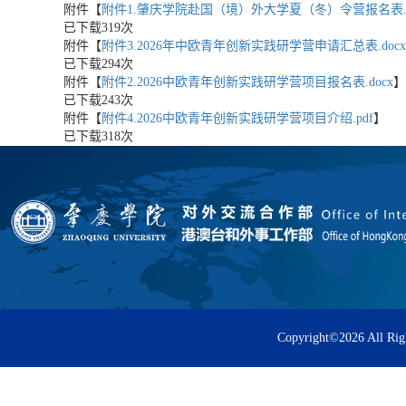
附件【
附件1.肇庆学院赴国（境）外大学夏（冬）令营报名表.d
已下载
319
次
附件【
附件3.2026年中欧青年创新实践研学营申请汇总表.docx
已下载
294
次
附件【
附件2.2026中欧青年创新实践研学营项目报名表.docx
】
已下载
243
次
附件【
附件4.2026中欧青年创新实践研学营项目介绍.pdf
】
已下载
318
次
Copyright©
2026 All Rig