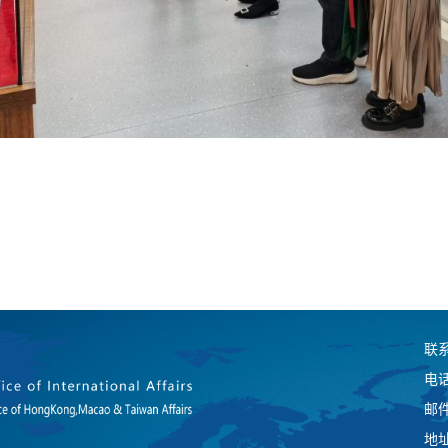
联
电话(
邮件(
地址