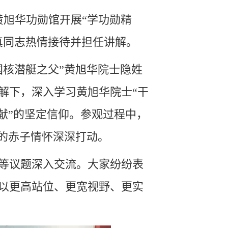
黄旭华功勋馆开展“学功勋精
真同志热情接待并担任讲解。
国核潜艇之父”黄旭华院士隐姓
解
下，
深入
学习
黄旭华院士
“干
献”的坚定信仰。参观过程中，
”的赤子情怀深深打动。
等议题深入交流。大家纷纷表
以更高站位、更宽视野、更实